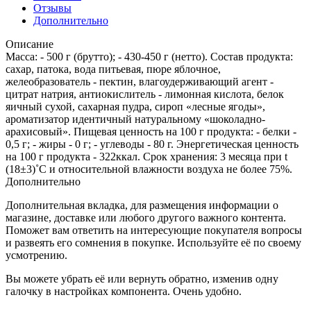
Отзывы
Дополнительно
Описание
Масса: - 500 г (брутто); - 430-450 г (нетто). Состав продукта:
сахар, патока, вода питьевая, пюре яблочное,
желеобразователь - пектин, влагоудерживающий агент -
цитрат натрия, антиокислитель - лимонная кислота, белок
яичный сухой, сахарная пудра, сироп «лесные ягоды»,
ароматизатор идентичный натуральному «шоколадно-
арахисовый». Пищевая ценность на 100 г продукта: - белки -
0,5 г; - жиры - 0 г; - углеводы - 80 г. Энергетическая ценность
на 100 г продукта - 322ккал. Срок хранения: 3 месяца при t
(18±3)˚С и относительной влажности воздуха не более 75%.
Дополнительно
Дополнительная вкладка, для размещения информации о
магазине, доставке или любого другого важного контента.
Поможет вам ответить на интересующие покупателя вопросы
и развеять его сомнения в покупке. Используйте её по своему
усмотрению.
Вы можете убрать её или вернуть обратно, изменив одну
галочку в настройках компонента. Очень удобно.