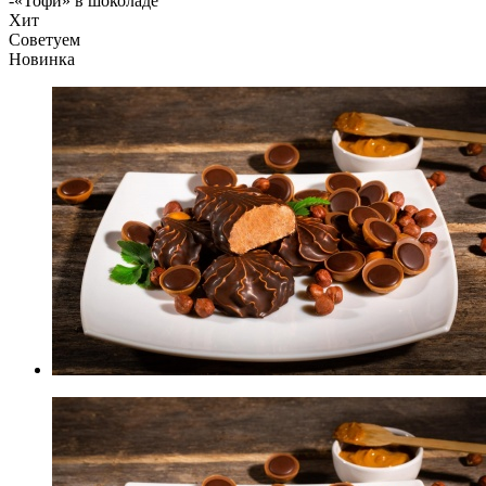
-
«Тофи» в шоколаде
Хит
Советуем
Новинка